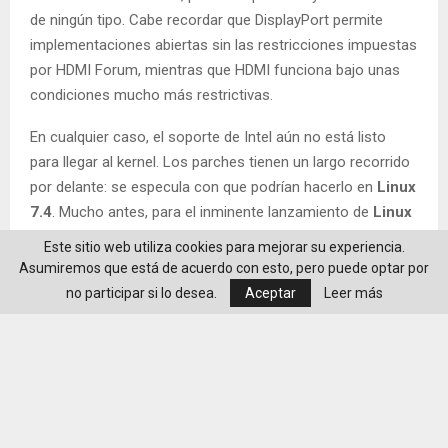
de ningún tipo. Cabe recordar que DisplayPort permite
implementaciones abiertas sin las restricciones impuestas
por HDMI Forum, mientras que HDMI funciona bajo unas
condiciones mucho más restrictivas.
En cualquier caso, el soporte de Intel aún no está listo
para llegar al kernel. Los parches tienen un largo recorrido
por delante: se especula con que podrían hacerlo en
Linux
7.4
. Mucho antes, para el inminente lanzamiento de
Linux
7.2
, se estrenará el soporte inicial de HDMI 2.1 FRL en
Este sitio web utiliza cookies para mejorar su experiencia.
AMDGPU, aunque desactivado por defecto y todavía lejos
Asumiremos que está de acuerdo con esto, pero puede optar por
de finalizar la implementación. Pero incluso con eso, hará
no participar si lo desea.
Aceptar
Leer más
falta un mayor esfuerzo para completar la compatibilidad
con HDMI 2.1.
Por otro lado, el aparente revulsivo para el impulso de
AMD, la nueva Steam Machine, continuará anclada a HDMI
2.0, si bien no es un problema tan grave como pudiera